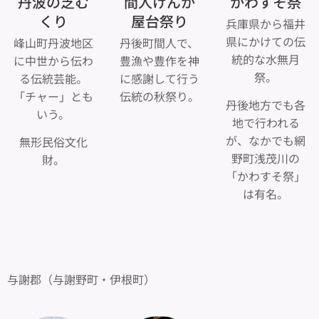
丹波の芝む
間人けんか
かわすそ祭
くり
屋台祭り
兵庫県から福井
県にかけての伝
峰山町丹波地区
丹後町間人で、
統的な水無月
に中世から伝わ
豊漁や豊作を神
祭。
る伝統芸能。
に感謝して行う
「チャー」とも
伝統の秋祭り。
丹後地方でも各
いう。
地で行われる
が、なかでも網
無形民俗文化
野町浅茂川の
財。
「かわすそ祭」
は有名。
与謝郡（与謝野町・伊根町）