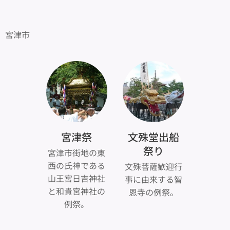
宮津市
宮津祭
文殊堂出船
祭り
宮津市街地の東
西の氏神である
文殊菩薩歓迎行
山王宮日吉神社
事に由来する智
と和貴宮神社の
恩寺の例祭。
例祭。