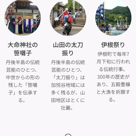
大命神社の
山田の太刀
伊根祭り
笹囃子
振り
伊根町で毎年7
月下旬に行われ
丹後半島の伝統
丹後半島の伝統
る伝統行事。
芸能のひとつ、
芸能のひとつ、
300年の歴史が
中世からの形の
「太刀振り」は
あり、五穀豊穣
残した「笹囃
加悦谷地域には
と大漁を祈願す
子」を伝承す
多く残るが、山
る。
る。
田地区はとくに
壮麗。