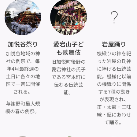
加悦谷祭り
愛宕山子ど
岩屋踊り
も歌舞伎
加悦谷地域の神
機織りの神を祀
社の例祭で、毎
った岩屋の氏神
旧加悦町後野の
年4月最終週の
に捧げる伝統芸
愛宕神社の氏子
土日に各々の地
能。機械化以前
である宮本町に
区で一斉に開催
の機織りに関係
伝わる伝統芸
される。
する7種の動き
能。
が表現され、
与謝野町最大規
笛・太鼓・三味
模の春の例祭。
線・鉦にあわせ
て踊る。