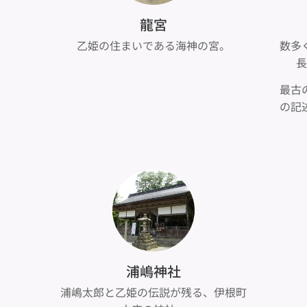
龍宮
。
乙姫の住まいである海神の宮。
数多
長
最古
の記
浦嶋神社
浦嶋太郎と乙姫の伝説が残る、伊根町