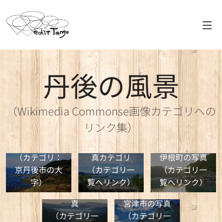
丹後の風景
（Wikimedia Commonse画像カテゴリへの
リンク集）
京丹後市の写
真
京丹後市の写
（カテゴリ：
真カテゴリ
伊根町の写真
京丹後市の大
（カテゴリ一
（カテゴリ一
字）
覧へリンク）
覧へリンク）
与謝野町の写
真
宮津市の写真
（カテゴリ一
（カテゴリ一