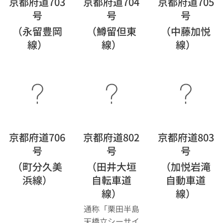
京都府道703
京都府道704
京都府道705
号
号
号
（永留豊岡
（鱒留但東
（中藤加悦
線）
線）
線）
京都府道706
京都府道802
京都府道803
号
号
号
（町分久美
（田井大垣
（加悦岩滝
浜線）
自転車道
自動車道
線）
線）
通称「栗田半島
天橋立シーサイ