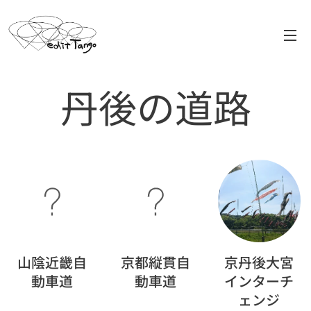
丹後の道路
山陰近畿自
京都縦貫自
京丹後大宮
動車道
動車道
インターチ
ェンジ