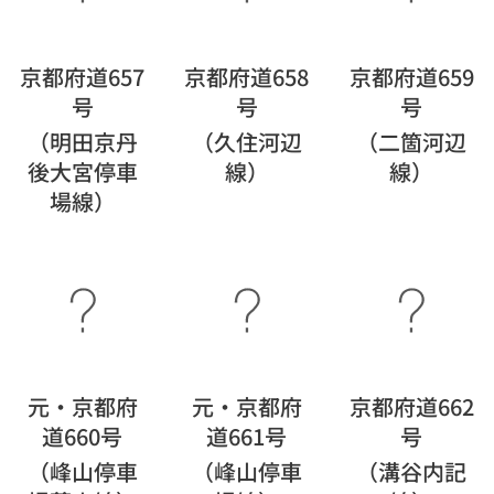
京都府道657
京都府道658
京都府道659
号
号
号
（明田京丹
（久住河辺
（二箇河辺
後大宮停車
線）
線）
場線）
元・京都府
元・京都府
京都府道662
道660号
道661号
号
（峰山停車
（峰山停車
（溝谷内記