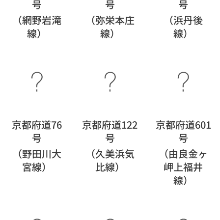
号
号
号
（網野岩滝
（弥栄本庄
（浜丹後
線）
線）
線）
京都府道76
京都府道122
京都府道601
号
号
号
（野田川大
（久美浜気
（由良金ヶ
宮線）
比線）
岬上福井
線）