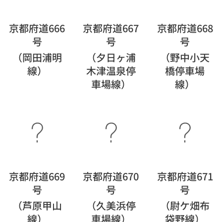
京都府道666
京都府道667
京都府道668
号
号
号
（岡田浦明
（夕日ヶ浦
（野中小天
線）
木津温泉停
橋停車場
車場線）
線）
京都府道669
京都府道670
京都府道671
号
号
号
（芦原甲山
（久美浜停
（尉ケ畑布
線）
車場線）
袋野線）