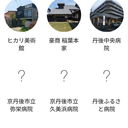
ヒカリ美術
豪商 稲葉本
丹後中央病
館
家
院
京丹後市立
京丹後市立
丹後ふるさ
弥栄病院
久美浜病院
と病院