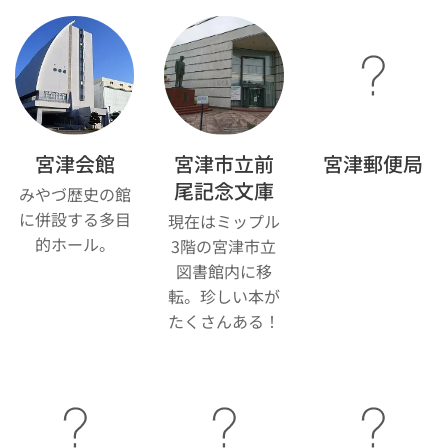
宮津会館
宮津市立前
宮津郵便局
尾記念文庫
みやづ歴史の館
に併設する多目
現在はミップル
的ホール。
3階の宮津市立
図書館内に移
転。珍しい本が
たくさんある！