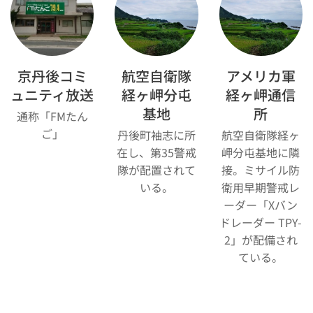
京丹後コミ
航空自衛隊
アメリカ軍
ュニティ放送
経ヶ岬分屯
経ヶ岬通信
基地
所
通称「FMたん
ご」
丹後町袖志に所
航空自衛隊経ヶ
在し、第35警戒
岬分屯基地に隣
隊が配置されて
接。ミサイル防
いる。
衛用早期警戒レ
ーダー「Xバン
ドレーダー TPY-
2」が配備され
ている。