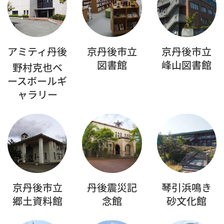
アミティ丹後
京丹後市立
京丹後市立
図書館
峰山図書館
野村克也ベ
ースボールギ
ャラリー
京丹後市立
丹後震災記
琴引浜鳴き
郷土資料館
念館
砂文化館