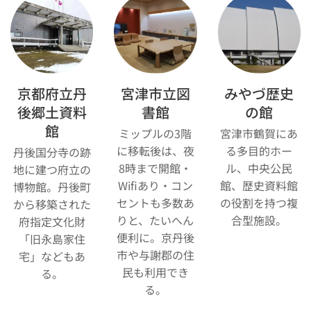
京都府立丹
宮津市立図
みやづ歴史
後郷土資料
書館
の館
館
ミップルの3階
宮津市鶴賀にあ
に移転後は、夜
る多目的ホー
丹後国分寺の跡
8時まで開館・
ル、中央公民
地に建つ府立の
Wifiあり・コン
館、歴史資料館
博物館。丹後町
セントも多数あ
の役割を持つ複
から移築された
りと、たいへん
合型施設。
府指定文化財
便利に。京丹後
「旧永島家住
市や与謝郡の住
宅」などもあ
民も利用でき
る。
る。